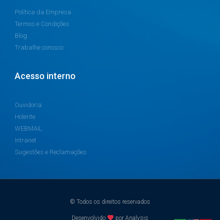
Política da Empresa
Termos e Condições
Blog
Trabalhe conosco
Acesso interno
Ouvidoria
Holerite
WEBMAIL
Intranet
Sugestões e Reclamações
© Todos os direitos reservados
Desenvolvido
por Analysis