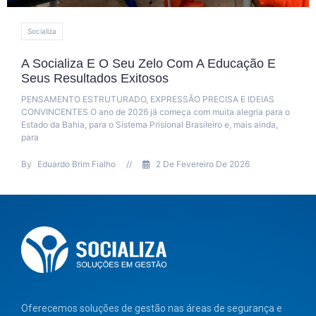
Itabuna
Reeducandos De Itabuna Produzem Ovos D
Páscoa Para Doação
Internos do Conjunto Penal de Itabuna participaram, entre 7 e 11 
abril, de uma oficina de produção de ovos de Páscoa. A ação, par
do projeto “Confecção de Ovos
By
Jaqueline Assemany
//
23 De Abril De 2025
Oferecemos soluções de gestão nas áreas de segurança e