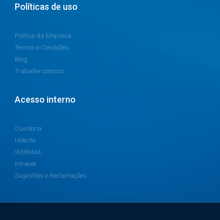
Políticas de uso
Política da Empresa
Termos e Condições
Blog
Trabalhe conosco
Acesso interno
Ouvidoria
Holerite
WEBMAIL
Intranet
Sugestões e Reclamações