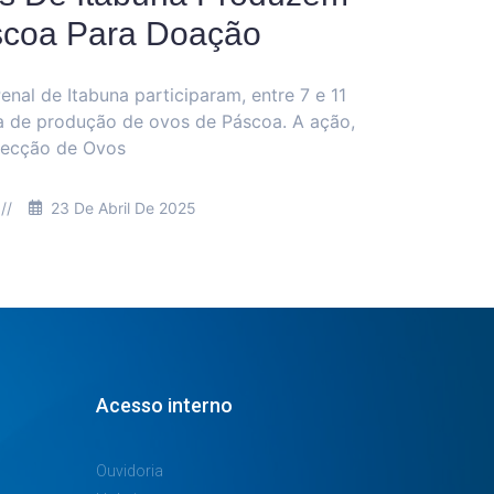
coa Para Doação
enal de Itabuna participaram, entre 7 e 11
na de produção de ovos de Páscoa. A ação,
fecção de Ovos
//
23 De Abril De 2025
Acesso interno
Ouvidoria