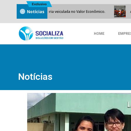
Exclusivo
2
Notícias
rizados”, diz matéria veiculada no Valor Econômico.
A Socializ
HOME
EMPRE
Notícias