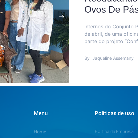
Ovos De Pás
Internos do Conjunto P
de abril, de uma ofici
ara
parte do projeto “Con
By
Jaqueline Assemany
Menu
Políticas de uso
Home
Política da Empresa