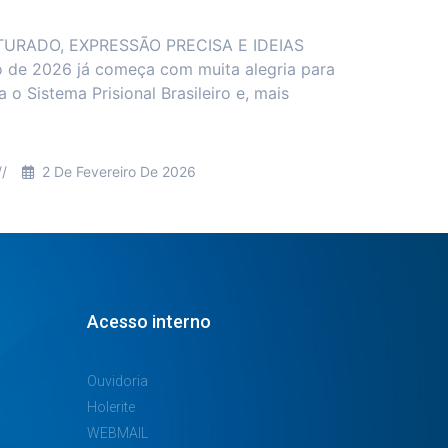
enal de Itabuna participaram, entre 7 e 11
na de produção de ovos de Páscoa. A ação,
fecção de Ovos
//
23 De Abril De 2025
Acesso interno
Ouvidoria
Holerite
WEBMAIL