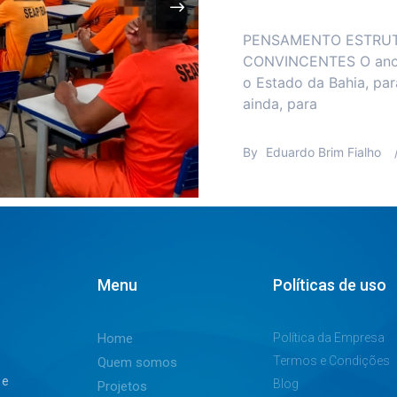
Internos do Conjunto P
de abril, de uma ofici
ara
parte do projeto “Con
By
Jaqueline Assemany
Menu
Políticas de uso
Home
Política da Empresa
Termos e Condições
Quem somos
 e
Blog
Projetos