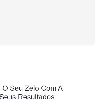
 De Itabuna Produzem
coa Para Doação