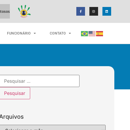
3
Reeducandos de Itabuna produzem ovos de Páscoa para doação
FUNCIONÁRIO
CONTATO
Arquivos