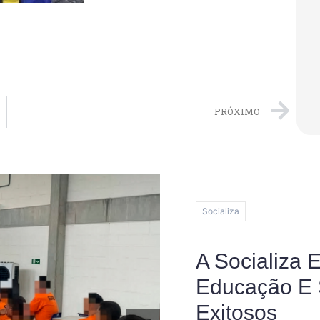
PRÓXIMO
Itabuna
Reeducandos
Ovos De Pás