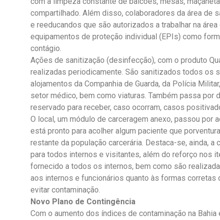
com a limpeza constante de balcões, mesas, maçanetas
compartilhado. Além disso, colaboradores da área de s
e reeducandos que são autorizados a trabalhar na área
equipamentos de proteção individual (EPIs) como form
contágio.
Ações de sanitização (desinfecção), com o produto Qu
realizadas periodicamente. São sanitizados todos os 
alojamentos da Companhia de Guarda, da Polícia Militar,
setor médico, bem como viaturas. Também passa por de
reservado para receber, caso ocorram, casos positivad
O local, um módulo de carceragem anexo, passou por a
está pronto para acolher algum paciente que porventura
restante da população carcerária. Destaca-se, ainda, 
para todos internos e visitantes, além do reforço nos it
fornecido a todos os internos, bem como são realizad
aos internos e funcionários quanto às formas corretas 
evitar contaminação.
Novo Plano de Contingência
Com o aumento dos índices de contaminação na Bahia 