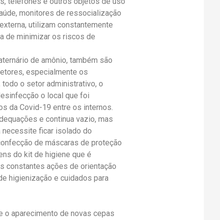
, telefones e outros objetos de uso
aúde, monitores de ressocialização
 externa, utilizam constantemente
a de minimizar os riscos de
aternário de amônio, também são
setores, especialmente os
 todo o setor administrativo, o
sinfecção o local que foi
os da Covid-19 entre os internos.
dequações e continua vazio, mas
 necessite ficar isolado do
a confecção de máscaras de proteção
ens do kit de higiene que é
as constantes ações de orientação
de higienização e cuidados para
e o aparecimento de novas cepas