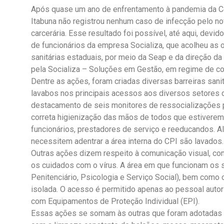
Após quase um ano de enfrentamento à pandemia da Co
Itabuna não registrou nenhum caso de infecção pelo no
carcerária. Esse resultado foi possível, até aqui, devi
de funcionários da empresa Socializa, que acolheu as 
sanitárias estaduais, por meio da Seap e da direção da
pela Socializa – Soluções em Gestão, em regime de c
Dentre as ações, foram criadas diversas barreiras sani
lavabos nos principais acessos aos diversos setores
destacamento de seis monitores de ressocializações p
correta higienização das mãos de todos que estiverem n
funcionários, prestadores de serviço e reeducandos. A
necessitem adentrar a área interna do CPI são lavados.
Outras ações dizem respeito à comunicação visual, co
os cuidados com o vírus. A área em que funcionam os
Penitenciário, Psicologia e Serviço Social), bem como o
isolada. O acesso é permitido apenas ao pessoal aut
com Equipamentos de Proteção Individual (EPI).
Essas ações se somam às outras que foram adotadas ai