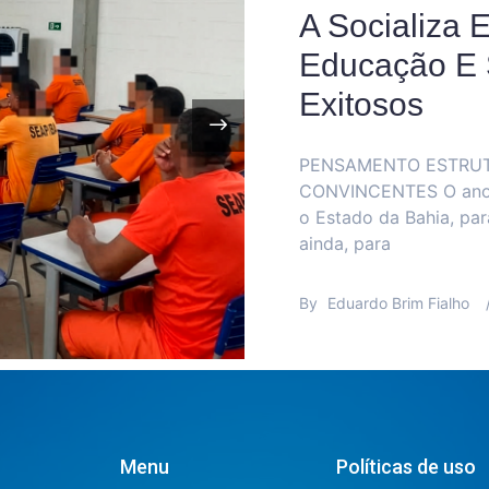
Com A
dos
In
RECISA E IDEIAS
de
om muita alegria para
pa
Brasileiro e, mais
Menu
Políticas de uso