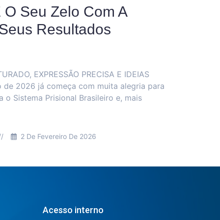
Reeducandos De Itabuna Produ
Ovos De Páscoa Para Doação
ternos do Conjunto Penal de Itabuna participaram, entre 7 e
 abril, de uma oficina de produção de ovos de Páscoa. A a
rte do projeto “Confecção de Ovos
By
Jaqueline Assemany
//
23 De Abril De 2025
Acesso interno