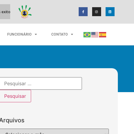
3
os
Reeducandos de Itabuna produzem ovos de Páscoa para doa
FUNCIONÁRIO
CONTATO
Arquivos