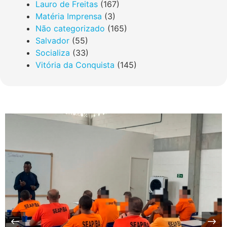
Lauro de Freitas
(167)
Matéria Imprensa
(3)
Não categorizado
(165)
Salvador
(55)
Socializa
(33)
Vitória da Conquista
(145)