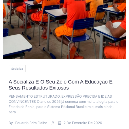
Itabuna
Reeducandos De Itabuna Produzem Ovo
Páscoa Para Doação
Internos do Conjunto Penal de Itabuna participaram, entre 7 e
abril, de uma oficina de produção de ovos de Páscoa. A ação,
do projeto “Confecção de Ovos
By
Jaqueline Assemany
//
23 De Abril De 2025