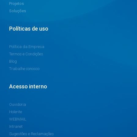
Projetos
Soluções
Políticas de uso
Política da Empresa
Termos e Condições
Blog
Trabalhe conosco
Acesso interno
Ouvidoria
Holerite
WEBMAIL
Intranet
Sugestões e Reclamações