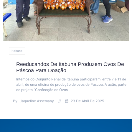
Itabuna
Reeducandos De Itabuna Produzem Ovos De
Páscoa Para Doação
Internos do Conjunto Penal de Itabuna participaram, entre 7 e 11 de
abril, de uma oficina de produção de ovos de Páscoa. A ação, parte
do projeto “Confecção de Ovos
By
Jaqueline Assemany
//
23 De Abril De 2025