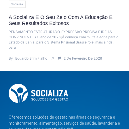
Itabuna
Reeducandos De Itabuna Produzem Ovos D
Páscoa Para Doação
Internos do Conjunto Penal de Itabuna participaram, entre 7 e 11 d
abril, de uma oficina de produção de ovos de Páscoa. A ação, part
do projeto “Confecção de Ovos
By
Jaqueline Assemany
//
23 De Abril De 2025
Oferecemos soluções de gestão nas áreas de segurança e
monitoramento, alimentação, serviços de saúde, lavanderia e