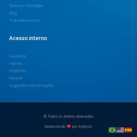
Termos e Condições
Blog
Trabalhe conosco
Acesso interno
Ouvidoria
Holerite
WEBMAIL
Intranet
Sugestões e Reclamações
© Todos os direitos reservados
Desenvolvido
por Analysis